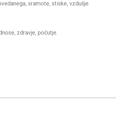
povedanega, sramote, stiske, vzdušje
nose, zdravje, počutje.