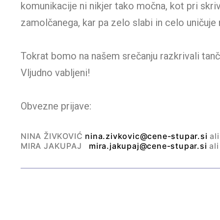
komunikacije ni nikjer tako močna, kot pri skr
zamolčanega, kar pa zelo slabi in celo uničuj
Tokrat bomo na našem srečanju razkrivali tanči
Vljudno vabljeni!
Obvezne prijave:
NINA ŽIVKOVIĆ
nina.zivkovic@cene-stupar.si
al
MIRA JAKUPAJ
mira.jakupaj@cene-stupar.si
al