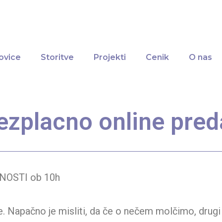
ovice
Storitve
Projekti
Cenik
O nas
zplacno online pred
NOSTI ob 10h
be. Napačno je misliti, da če o nečem molčimo, drug