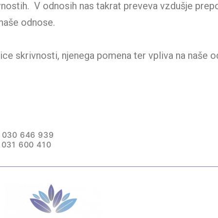
ivnostih. V odnosih nas takrat preveva vzdušje pre
e naše odnose.
ce skrivnosti, njenega pomena ter vpliva na naše od
i 030 646 939
i 031 600 410