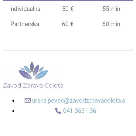
Individualna
50 €
55 min
Partnerska
60 €
60 min
urska.pevec@zavodzdravacelota.si
041 363 136