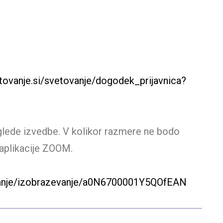
tovanje.si/svetovanje/dogodek_prijavnica?
a glede izvedbe. V kolikor razmere ne bodo
 aplikacije ZOOM.
ovanje/izobrazevanje/a0N6700001Y5QOfEAN