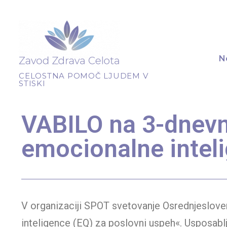
N
CELOSTNA POMOČ LJUDEM V
STISKI
VABILO na 3-dnevn
emocionalne intel
V organizaciji SPOT svetovanje Osrednjeslove
inteligence (EQ) za poslovni uspeh«. Usposablj