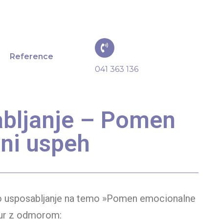
Reference
041 363 136
abljanje – Pomen
vni uspeh
čno usposabljanje na temo »Pomen emocionalne
h ur z odmorom: