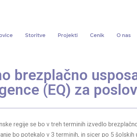
ovice
Storitve
Projekti
Cenik
O nas
o brezplačno uspos
igence (EQ) za poslo
nske regije se bo v treh terminih izvedlo brezpla
anje bo potekalo v 3 terminih, in sicer po 5 šolski