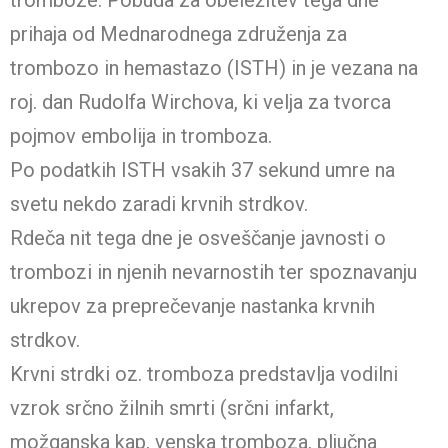
prihaja od Mednarodnega združenja za
trombozo in hemastazo (ISTH) in je vezana na
roj. dan Rudolfa Wirchova, ki velja za tvorca
pojmov embolija in tromboza.
Po podatkih ISTH vsakih 37 sekund umre na
svetu nekdo zaradi krvnih strdkov.
Rdeča nit tega dne je osveščanje javnosti o
trombozi in njenih nevarnostih ter spoznavanju
ukrepov za preprečevanje nastanka krvnih
strdkov.
Krvni strdki oz. tromboza predstavlja vodilni
vzrok srčno žilnih smrti (srčni infarkt,
možganska kap, venska tromboza, pljučna