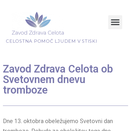
CELOSTNA POMOČ LJUDEM V STISKI
Zavod Zdrava Celota ob
Svetovnem dnevu
tromboze
Dne 13. oktobra obeležujemo Svetovni dan
tromboze. Pobuda za obeležitev tega dne