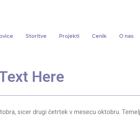
ovice
Storitve
Projekti
Cenik
O nas
Text Here
ktobra, sicer drugi četrtek v mesecu oktobru. Teme