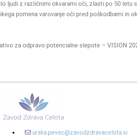
 ljudi z različnimi okvarami oči, zlasti po 50 letu s
elikega pomena varovanje oči pred poškodbami in oku
ciativo za odpravo potencialne slepote – VISION 20
urska.pevec@zavodzdravacelota.si